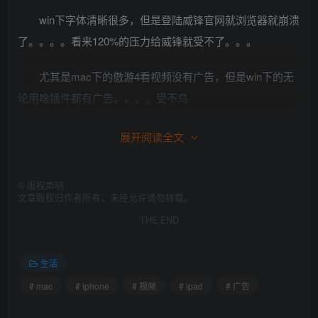
win下字体清晰很多，但是登陆威锋官网就浏览器就崩溃
了。。。。看来120%的压力给威锋就受不了。。。
尤其是mac下的傲游4看视频没有广告，但是win下的无
论用啥插件都有广告。。。。受不鸟
所以我决定还是以max版本的傲游4为主要，win下的傲游4就
展开阅读全文
用用网银吧
©
版权声明
文章版权归作者所有，未经允许请勿转载。
THE END
生活
# mac
# iphone
# 视频
# ipad
# 广告