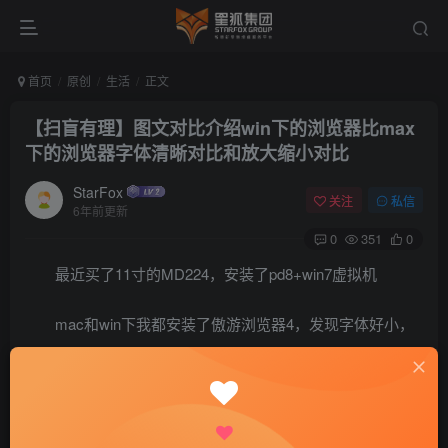
首页
原创
生活
正文
【扫盲有理】图文对比介绍win下的浏览器比max
下的浏览器字体清晰对比和放大缩小对比
StarFox
关注
私信
6年前更新
0
351
0
最近买了11寸的MD224，安装了pd8+win7虚拟机
mac和win下我都安装了傲游浏览器4，发现字体好小，
离开太远就看不清楚了
尤其是我看惯了我的MC975，再看这个MD224上的字
体，那就是。。。。