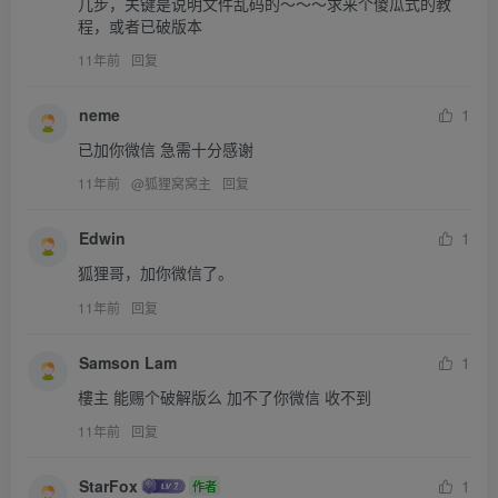
几步，关键是说明文件乱码的～～～求来个傻瓜式的教
程，或者已破版本
11年前
回复
neme
1
已加你微信 急需十分感谢
11年前
@
狐狸窝窝主
回复
Edwin
1
狐狸哥，加你微信了。
11年前
回复
Samson Lam
1
樓主 能赐个破解版么 加不了你微信 收不到
11年前
回复
StarFox
1
作者