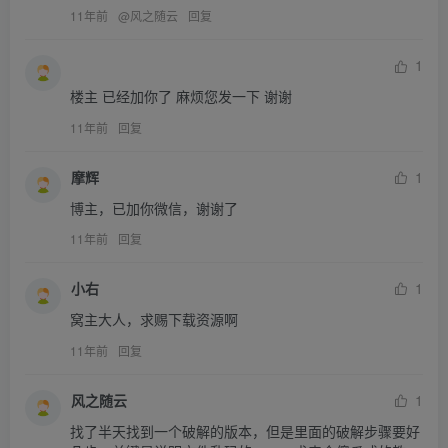
11年前
@
风之随云
回复
1
楼主 已经加你了 麻烦您发一下 谢谢
11年前
回复
摩辉
1
博主，已加你微信，谢谢了
11年前
回复
小右
1
窝主大人，求赐下载资源啊
11年前
回复
风之随云
1
找了半天找到一个破解的版本，但是里面的破解步骤要好