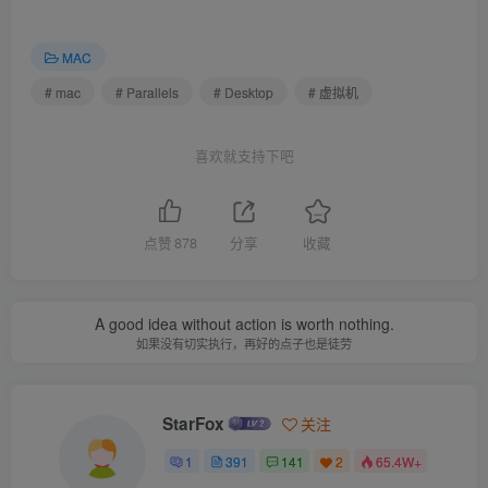
低的问题。
MAC
解决了用户尝试打开文件时虚拟世界崩溃的问题。
# mac
# Parallels
# Desktop
# 虚拟机
解决了无法在 pCon.planner 8.3 Update 2 中预览图像或
将其打印为 PDF 的问题。
喜欢就支持下吧
解决了 Microsoft PowerPoint 演示模式在外部屏幕上的
Windows 中不起作用的问题。
点赞
878
分享
收藏
解决了 Chrome 网络浏览器在 Ubuntu 20.04 虚拟机中显
示空白窗口的问题。
A good idea without action is worth nothing.
如果没有切实执行，再好的点子也是徒劳
设备
解决了德语键盘布局的问题（用 “^” 代替 “<”，用 “<” 代
替 “,” 等）。
StarFox
关注
其他
1
391
141
2
65.4W+