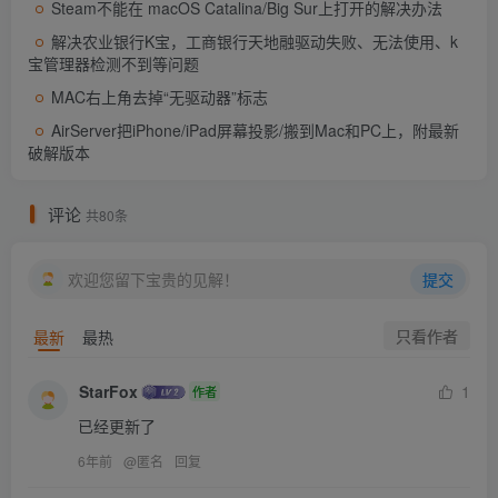
Steam不能在 macOS Catalina/Big Sur上打开的解决办法
激活方法
解决农业银行K宝，工商银行天地融驱动失败、无法使用、k
宝管理器检测不到等问题
直接安装
MAC右上角去掉“无驱动器”标志
（如果Toolbox安装后显示试用，是因为自动更新了，可
AirServer把iPhone/iPad屏幕投影/搬到Mac和PC上，附最新
破解版本
以先偏好设置其禁止自动更新，再重装一遍即可）
Windows 系统下载
评论
共80条
系统下载
欢迎您留下宝贵的见解！
提交
1.官网指南：
https://www.parallels.com/cn/welcome-
只看作者
最新
最热
trial/
StarFox
1
2.相关文章：
Mac上Parallels Desktop如何安装windows
作者
已经更新了
系统
6年前
@
匿名
回复
3.系统下载：