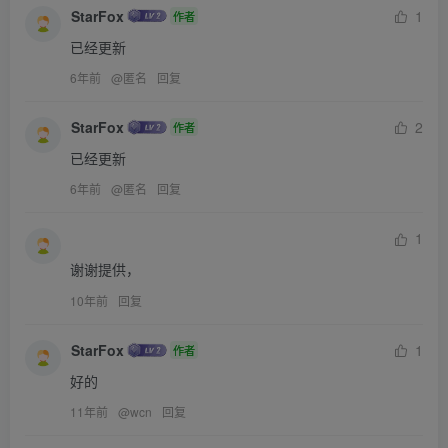
StarFox
1
作者
系统镜像下载：
点击下载
已经更新
Windows 系统激活工具：
点击下载
6年前
@
匿名
回复
系统下载
StarFox
2
作者
已经更新
6年前
@
匿名
回复
1
谢谢提供，
扫码关注后输入“pd”就可以获得！
10年前
回复
StarFox
1
作者
好的
11年前
@
wcn
回复