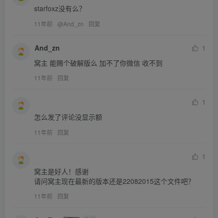
starfoxz没有么？
11年前
@
And_zn
回复
And_zn
1
窝主 能赐个破解版么 加不了你微信 收不到
11年前
回复
1
怎么发了评论没显示额
11年前
回复
1
窝主是好人！感谢

请问窝主现在最新的版本还是22082015这个文件吧？
11年前
回复