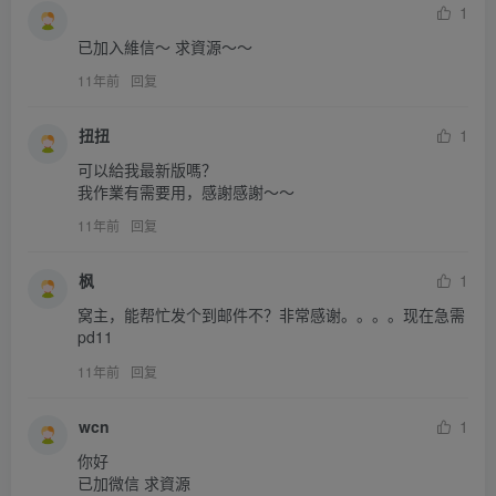
1
已加入維信～ 求資源～～
11年前
回复
扭扭
1
可以給我最新版嗎？

我作業有需要用，感謝感謝～～
11年前
回复
枫
1
窝主，能帮忙发个到邮件不？非常感谢。。。。现在急需
pd11
11年前
回复
wcn
1
你好

已加微信 求資源