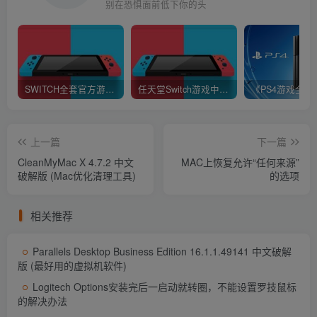
解决了在解压缩虚拟机时出现的可用磁盘空间问题（
别在恐惧面前低下你的头
Parallels Desktop 需要软件包的大小 + 生成的虚拟机大
小）。
解决了无法删除 Windows XP 虚拟机中的 Mac Files 文
SWITCH全套官方游戏XCI下载 (不提供下载)
任天堂Switch游戏中的xci和nsp格式区别（普及贴）
件夹的问题。
解决了在调整旧版 OS X 虚拟机（例如 Snow Leopard
上一篇
下一篇
Server）的窗口大小时屏幕分辨率不会改变的问题。
CleanMyMac X 4.7.2 中文
MAC上恢复允许“任何来源”
解决了 Parallels Tools 无法更新并显示“无法安装
破解版 (Mac优化清理工具)
的选项
driverprl_dd”的罕见问题。错误信息。
相关推荐
解决了 Parallels Tools 反复要求重新启动虚拟机以使更
改生效的罕见问题。
Parallels Desktop Business Edition 16.1.1.49141 中文破解
版 (最好用的虚拟机软件)
解决了一个罕见的问题，即在关闭虚拟机并尝试退出
Logitech Options安装完后一启动就转圈，不能设置罗技鼠标
Parallels Desktop 之后，Parallels Desktop 无法响应。
的解决办法