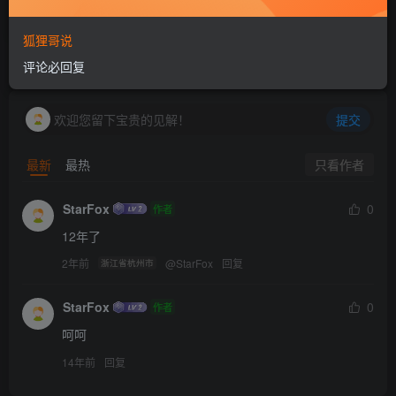
希望您能收藏本站，并经常关顾，留下您的字字句句！
狐狸哥说
评论必回复
评论
共2条
欢迎您留下宝贵的见解！
提交
只看作者
最新
最热
StarFox
0
作者
12年了
2年前
@
StarFox
回复
浙江省杭州市
StarFox
0
作者
呵呵
14年前
回复