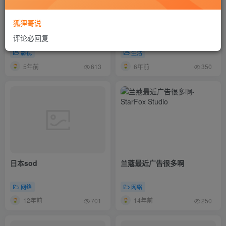
狐狸哥说
这种四大名捕2不要也罢！陈
【扫盲有理】图文对比介绍
评论必回复
嘉上你还是拍你的广告去吧！
win下的浏览器比max下的浏
览器字体清晰对比和放大缩小
影视
生活
对比
5年前
6年前
613
350
日本sod
兰蔻最近广告很多啊
网络
网络
12年前
14年前
701
250