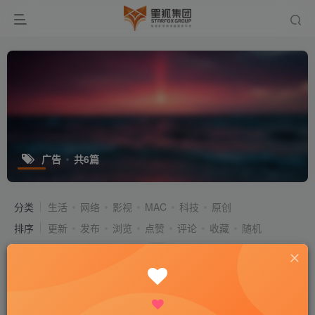
广告
共6篇
分类
生活
网络
影视
MAC
科技
原创
排序
更新
发布
浏览
点赞
评论
收藏
随机