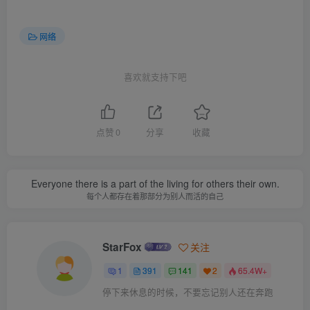
参考资料
http://blog.csdn.net/sundacheng1989/article/details/17925431
网络
另有朋友使用以下方法，也是可行的，用户可以自行选
喜欢就支持下吧
择
环境：
点赞
0
分享
收藏
系统:WIN7 64位+OFFICE 2007 32位
AccessDatabaseEngine版本:2010 64位
Everyone there is a part of the living for others their own.
每个人都存在着那部分为别人而活的自己
使用到的工具：
StarFox
关注
1、7zip解压软件
1
391
141
2
65.4W+
下载地
停下来休息的时候，不要忘记别人还在奔跑
址
http://dl.pconline.com.cn/html_2/1/74/id=307&pn=0.html