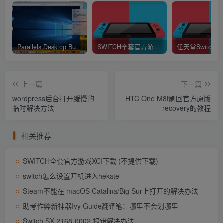
2、ORCA.MSI
Parallels Desktop Business Edition 16.1.1.49141 中文破解版 (最好用的虚拟机软件)
SWITCH全套官方游戏XCI下载 (不提供下载)
下载地
址:
http://mydown.yesky.com/soft/utilitie/system/375/439875.
shtml
上一篇
下一篇
wordpress后台打开缓慢的
HTC One M8t刷回官方原版
操作步骤:
临时解决方法
recovery的教程
1、用7ZIP打开AccessDatabaseEngine，然后提取解压
相关推荐
到一个文件夹，解压出来的文件为AceRedist.msi安装文件和
一个cab文件。
SWITCH全套官方游戏XCI下载 (不提供下载)
switch怎么设置开机进入hekate
Steam不能在 macOS Catalina/Big Sur上打开的解决办法
助考作弊新神器Ivy Guide翻译笔：哪里不会划哪里
Switch SX 2168-0002 报错解决办法