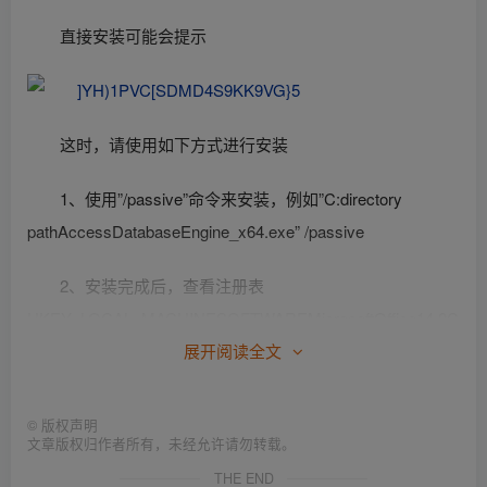
直接安装可能会提示
这时，请使用如下方式进行安装
1、使用”/passive”命令来安装，例如”C:directory
pathAccessDatabaseEngine_x64.exe” /passive
2、安装完成后，查看注册表
HKEY_LOCAL_MACHINESOFTWAREMicrosoftOffice14.0C
ommonFilesPaths，删除mso.dll
展开阅读全文
3、如果上述2点操作不明白 请看
http://faq.locoy.com/q-
©
版权声明
1107.html
说明
文章版权归作者所有，未经允许请勿转载。
THE END