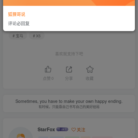
THE END
狐狸哥说
评论必回复
生活
# 宝马
# X5
喜欢就支持下吧
点赞
0
分享
收藏
Sometimes, you have to make your own happy ending.
有时候，只能靠自己书写自己的美好结局
StarFox
关注