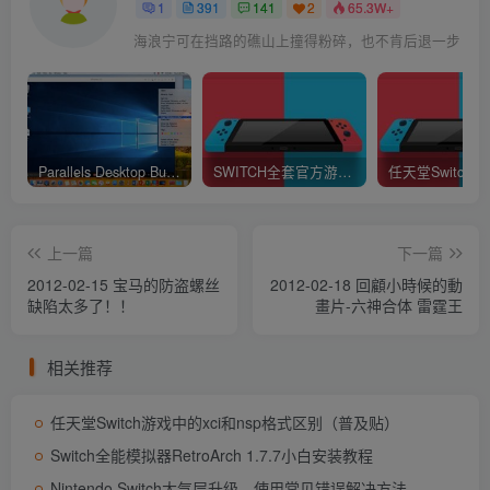
1
391
141
2
65.3W+
海浪宁可在挡路的礁山上撞得粉碎，也不肯后退一步
Parallels Desktop Business Edition 16.1.1.49141 中文破解版 (最好用的虚拟机软件)
SWITCH全套官方游戏XCI下载 (不提供下载)
上一篇
下一篇
2012-02-15 宝马的防盗螺丝
2012-02-18 回顧小時候的動
缺陷太多了！！
畫片-六神合体 雷霆王
相关推荐
任天堂Switch游戏中的xci和nsp格式区别（普及贴）
Switch全能模拟器RetroArch 1.7.7小白安装教程
Nintendo Switch大气层升级、使用常见错误解决方法