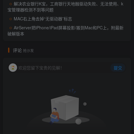
解决农业银行K宝，工商银行天地融驱动失败、无法使用、k
宝管理器检测不到等问题
MAC右上角去掉“无驱动器”标志
AirServer把iPhone/iPad屏幕投影/搬到Mac和PC上，附最新
破解版本
评论
接着软件提示我们需要重新启动 Steam 才可以对设置的
抢沙发
新语言第生效，点击 Restart Steam 按钮就可以了。
欢迎您留下宝贵的见解！
提交