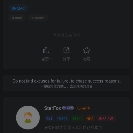
MAC
# mac
# steam
喜欢就支持下吧
点赞
0
分享
收藏
Do not find excuses for failure, to chase success reasons.
不要找失败的借口，去追成功的理由
在语言列表中找到“简体中文”，选择它，如图所示
StarFox
关注
1
391
141
2
65.4W+
只有困难才能使人显出自己的本色