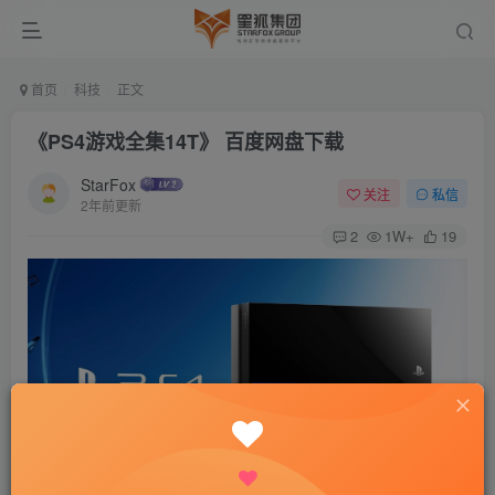
首页
科技
正文
《PS4游戏全集14T》 百度网盘下载
StarFox
关注
私信
2年前更新
2
1W+
19