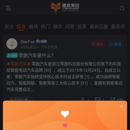
关注
综合
板块
热门
精华
问答
投票
最新回复
最高评分
StarFox
关注
私信
4年前更新
750次阅读
零跑汽车是什么？
提问
零跑汽车
零跑汽车是浙江零跑科技股份有限公司旗下的科技
型智能电动汽车品牌 [30] ，成立于2015年12月24日。自成立以
来，零跑汽车始终坚持核心技术的自主研发 [1] 。成功自研智能
动力、智能网联、智能驾驶三大核心技术 [31] ，是拥有智能电动
汽车完整自主...
我要吐槽
1
1
分享