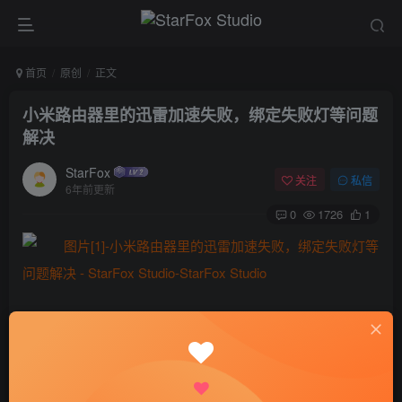
首页
原创
正文
小米路由器里的迅雷加速失败，绑定失败灯等问题
解决
StarFox
关注
私信
6年前更新
0
1726
1
迅雷激活码开启方式：
浏览器打开 http://miwifi.com:9000/getsysinfo，页面
应类似： [0,1,1,0,”jhaigp”,1,”3.594.2.279_20″,””,1,””,0], 其