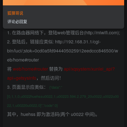
中 jhaigp 即为激活码；
狐狸哥说
如果该链接不可用，是新版本由于安全问题屏蔽了该页
评论必回复
面的访问，可以使用下述方法获取：
1. 在路由器网络下，登陆web管理后台(http://miwifi.com);
2. 登陆后，链接应类似: http://192.168.31.1/cgi-
bin/luci/;stok=0cd0a5fd944405025912eedccc846500/w
eb/home#router
将
web/home#router
替换为
api/xqsystem/xunlei_api?
api=getsysinfo
，然后访问！
3. 页面显示应类似：
{“data”:”
[0,1,1,0,u0022huehssu0022,1,u00223.594.2.279_20u0022,u0022u00
22,1,u00220u0022,0]”,”code”:0}
其中，huehss
即为激活码(两个 u0022 中间)。