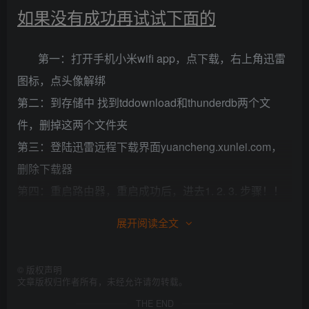
如果没有成功再试试下面的
第一：打开手机小米wifi app，点下载，右上角迅雷
图标，点头像解绑
第二：到存储中 找到tddownload和thunderdb两个文
件，删掉这两个文件夹
第三：登陆迅雷远程下载界面yuancheng.xunlei.com，
删除下载器
第四：重启路由器，重启成功后，进去1. 2. 3. 步骤！！
展开阅读全文
如果还是不行，那就重新刷一下HD的最新rom包～
～
©
版权声明
文章版权归作者所有，未经允许请勿转载。
THE END