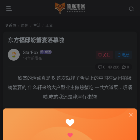
首页
原创
生活
正文
东方福邸螃蟹宴落幕啦
StarFox
关注
私信
14年前发布
0
226
0
欣盛的活动真是多,这次就找了舌尖上的中国在湖州拍摄
螃蟹宴的 什么轩来给大户型业主做螃蟹吃.一共六道菜…啧啧
啧.吃的我还是津津有味的!
下面放图