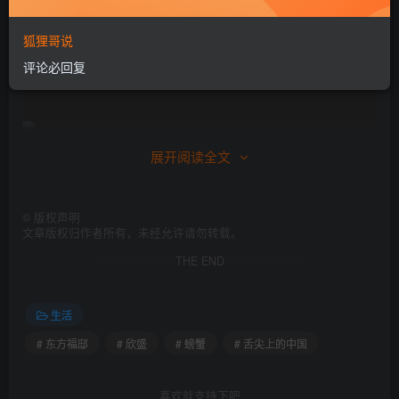
狐狸哥说
评论必回复
展开阅读全文
©
版权声明
文章版权归作者所有，未经允许请勿转载。
THE END
生活
# 东方福邸
# 欣盛
# 螃蟹
# 舌尖上的中国
喜欢就支持下吧