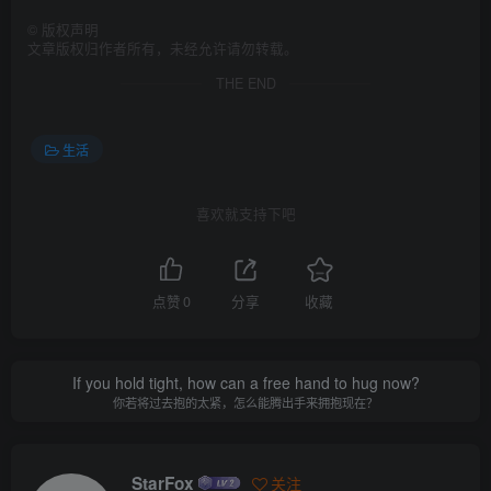
©
版权声明
文章版权归作者所有，未经允许请勿转载。
THE END
生活
喜欢就支持下吧
点赞
0
分享
收藏
If you hold tight, how can a free hand to hug now?
你若将过去抱的太紧，怎么能腾出手来拥抱现在？
StarFox
关注