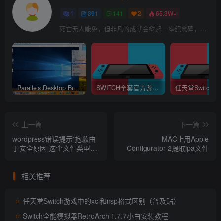
1
391
141
2
65.3W+
死亡无人能免，但非凡的成就会树起一座纪念碑，它将一直立到太阳冷却之时
Parallels Desktop Business Edition 16.1.1.49141 中文破解版 (最好用的虚拟机软件)
SWITCH全套官方游戏XCI下载 (不提供下载)
上一篇
下一篇
wordpress错误提示”抱歉由
MAC上用Apple
于安全原因 这个文件类型不
Configurator 2提取ipa文件
受支持解决方法！
相关推荐
任天堂Switch游戏中的xci和nsp格式区别（普及贴）
Switch全能模拟器RetroArch 1.7.7小白安装教程