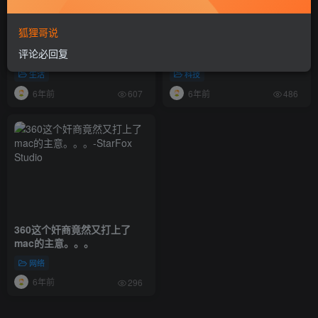
狐狸哥说
法拉利458 Spider联手
我来解释USB2.0+MHL+OTG
评论必回复
Capristo出敞篷版本专用透明
是什么意思
引擎盖
生活
科技
6年前
6年前
607
486
360这个奸商竟然又打上了
mac的主意。。。
网络
6年前
296