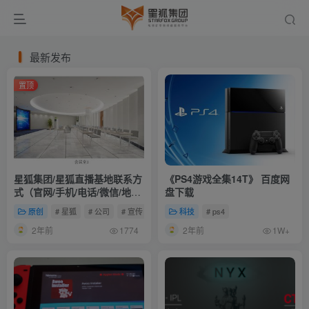
最新发布
置顶
星狐集团/星狐直播基地联系方
《PS4游戏全集14T》 百度网
式（官网/手机/电话/微信/地
盘下载
址）
原创
# 星狐
# 公司
# 宣传
科技
# ps4
2年前
2年前
1774
1W+