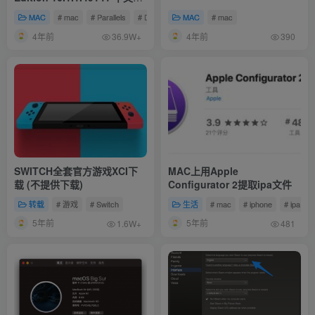
解版 (最好用的虚拟机软件)
MAC
# mac
# Parallels
# Desktop
MAC
# mac
4年前
4年前
36.9W+
390
SWITCH全套官方游戏XCI下
MAC上用Apple
载 (不提供下载)
Configurator 2提取ipa文件
转载
# 游戏
# Switch
生活
# mac
# iphone
# ipa
5年前
5年前
1.6W+
481