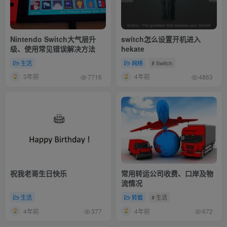
Nintendo Switch大气层升
switch怎么设置开机进入
级、使用常见错误解决方法
hekate
生活
网络
# Switch
3年前
4年前
7716
4863
祝我老哥生日快乐
常用转运公司收费、口岸及物
流情况
生活
转载
# 生活
4年前
4年前
377
672