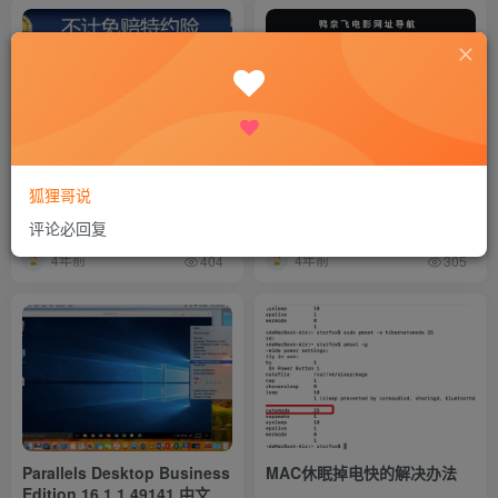
常说保险里的“不计免赔”到底
分享一个看netfilx的国内电影
狐狸哥说
什么意思？
网站
评论必回复
生活
生活
# 网站
4年前
4年前
404
305
Parallels Desktop Business
MAC休眠掉电快的解决办法
Edition 16.1.1.49141 中文破