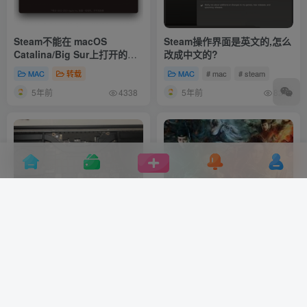
Steam不能在 macOS
Steam操作界面是英文的,怎么
Catalina/Big Sur上打开的解
改成中文的?
决办法
MAC
转载
MAC
# mac
# steam
5年前
5年前
4338
820
MacBook麦克风失效/失灵/检
这种四大名捕2不要也罢！陈
测不到/没有声音解决办法
嘉上你还是拍你的广告去吧！
MAC
# mac
# 麦克风
影视
# 电影
# 广告
5年前
5年前
1355
613