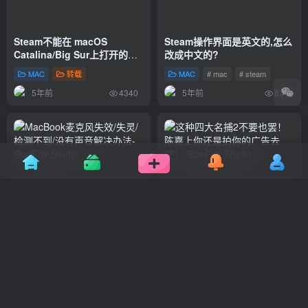
Steam不能在 macOS
Steam操作界面是英文的,怎么
Catalina/Big Sur上打开的解
改成中文的?
决办法
MAC
转载
MAC
# mac
# steam
5年前
5年前
4340
824
MacBook麦克风失效/失灵/检
这种四大名捕2不要也罢！陈
测不到/没有声音解决办法
嘉上你还是拍你的广告去吧！
MAC
# mac
# 麦克风
影视
# 电影
# 广告
5年前
5年前
1357
613