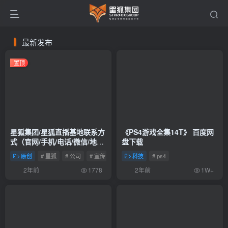
最新发布
置顶
星狐集团/星狐直播基地联系方
《PS4游戏全集14T》 百度网
式（官网/手机/电话/微信/地
盘下载
址）
原创
# 星狐
# 公司
# 宣传
科技
# ps4
2年前
2年前
1778
1W+